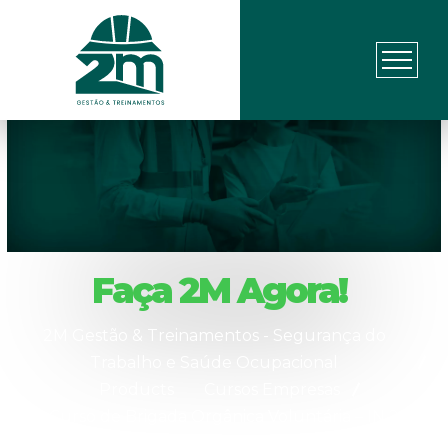
Faça 2M Agora!
2M Gestão & Treinamentos - Segurança do
Trabalho e Saúde Ocupacional
Products
Cursos Empresas
Curso de Brigada Orgânica Voluntária – IN 28