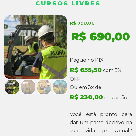
CURSOS LIVRES
R$
790,00
R$
690,00
Pague no PIX
R$
655,50
com 5%
OFF
Ou em 3x de
R$
230,00
no cartão
Você está pronto para
dar um passo decisivo na
sua vida profissional?