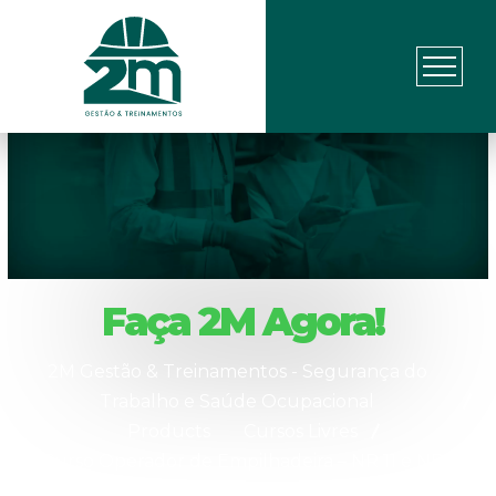
Faça 2M Agora!
2M Gestão & Treinamentos - Segurança do
Trabalho e Saúde Ocupacional
Products
Cursos Livres
Curso Operador de Empilhadeira – NR 11 e NR 12