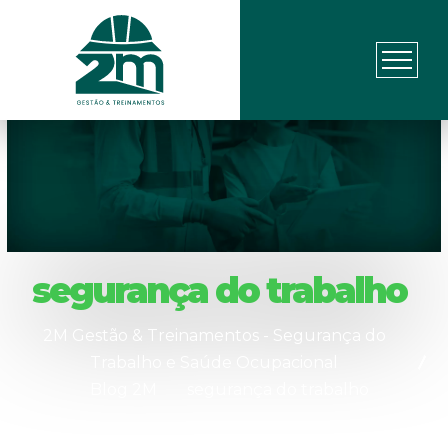
segurança do trabalho
2M Gestão & Treinamentos - Segurança do
Trabalho e Saúde Ocupacional
Blog 2M
segurança do trabalho